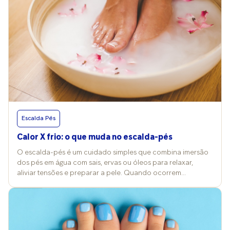
Escalda Pés
Calor X frio: o que muda no escalda-pés
O escalda-pés é um cuidado simples que combina imersão
dos pés em água com sais, ervas ou óleos para relaxar,
aliviar tensões e preparar a pele. Quando ocorrem
mudanças nos termômetros, a temperatura da água e a
escolha dos produtos costumam ser alterados também e
isso reflete nos efeitos e nos cuidados desse ritual. Vitória
Contini, professora de Cosmetologia Clínica na FMU, explica
que a prática pode ser feita com água quente, morna ou fria,