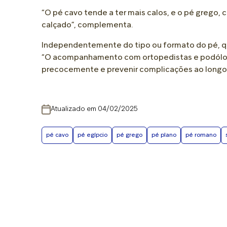
“O pé cavo tende a ter mais calos, e o pé grego,
calçado”, complementa.
Independentemente do tipo ou formato do pé, q
“O acompanhamento com ortopedistas e podólogo
precocemente e prevenir complicações ao longo da
Atualizado em 04/02/2025
pé cavo
pé egípcio
pé grego
pé plano
pé romano