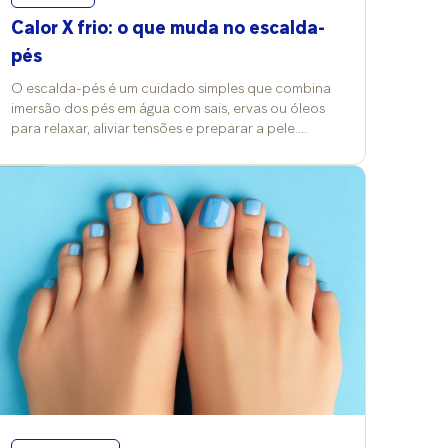
Calor X frio: o que muda no escalda-
pés
O escalda-pés é um cuidado simples que combina
imersão dos pés em água com sais, ervas ou óleos
para relaxar, aliviar tensões e preparar a pele.
Quando ocorrem mudanças nos termômetros, a
temperatura da água e a escolha dos produtos
costumam ser alterados também e isso reflete nos
efeitos e nos cuidados desse ritual. Vitória Contini,
professora de Cosmetologia Clínica na FMU, explica
que a prática pode ser feita com água quente,
morna ou fria, conforme o objetivo da pessoa, e
costuma trazer benefícios para a pele e a
circulação. “No frio, a água aquecida promove
conforto térmico e vasodilatação; no calor,
temperaturas mais baixas refrescam e ajudam a
reduzir inchaço”, compara. Já a podóloga Grace
Kelly Barreto reforça o valor terapêutico além da
estética. “É um cuidado que alivia dores e tensões,
além de deixar a pele mais receptiva aos cremes