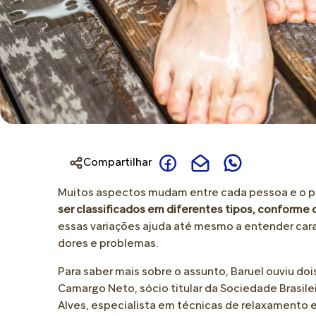
Joanete
Novidades
Para Bolha
Creme de Assaduras
Calcanhar Rachado
Para Calo
Talco
Dor no Calcanhar
Para Ressecamento
Óleo
Dor na Planta do Pé
Para Perna Cansada
Perna e Corpo
Pele Extremamente Seca
Compartilhar
Perna Cansada
Muitos aspectos mudam entre cada pessoa e o pé
ser classificados em diferentes tipos, conforme 
essas variações ajuda até mesmo a entender carac
dores e problemas.
Para saber mais sobre o assunto, Baruel ouviu doi
Camargo Neto, sócio titular da Sociedade Brasile
Alves, especialista em técnicas de relaxamento 