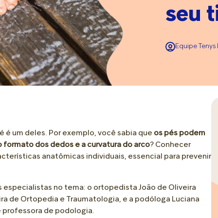
• Dor no Calcanhar
• Tipos de Calçados
• Troca e Fraldas
seu t
• Amamentação e Alimentação
ver todos
ver todos
ver todos
• Assadura
Mobilidade e Longevidade
Relaxamento e Bem-Est
Colo e Conexão
• Choro
Equipe Tenys 
• Cuidado Diário
• Spa dos Pés
• Brincadeiras
• Doenças e Dores
• Tipos de Pés
• Reflexologia e Massage
• Cafuné
ver todos
• Pisada e Palmilha
• Hidratação e Emoliente
Crescer Juntos
Cabelos e Cabelinhos
• Pé Supinado e Pé Pronado
• Escalda Pés
• Adaptação e Ambiente
• Primeiros Fios
ver todos
ver todos
 é um deles. Por exemplo, você sabia que
os pés podem
• Desenvolvimento e Autonomia
• Texturas e Tipos de Cab
o formato dos dedos e a curvatura do arco
? Conhecer
• Comportamento
• Rotina de Cuidados
terísticas anatômicas individuais, essencial para prevenir
• Escola
• Penteados e Produtos
ver todos
ver todos
s especialistas no tema: o ortopedista João de Oliveira
ira de Ortopedia e Traumatologia, e a podóloga Luciana
e professora de podologia.