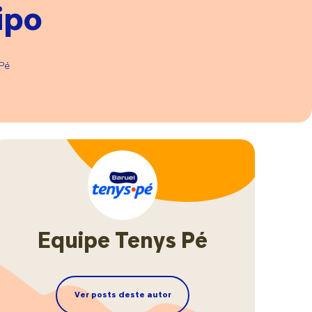
ipo
ar
Pé
m
s
elo
Equipe Tenys Pé
Ver posts deste autor