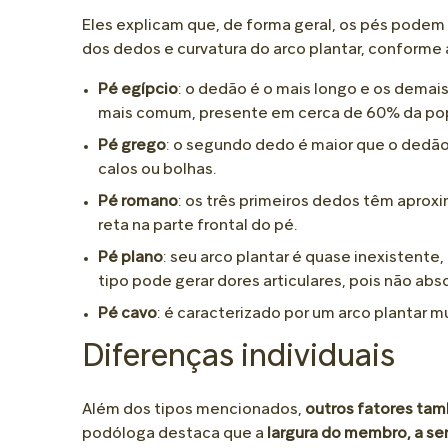
Eles explicam que, de forma geral, os pés podem 
dos dedos e curvatura do arco plantar, conforme a
Pé egípcio
: o dedão é o mais longo e os dema
mais comum, presente em cerca de 60% da popu
Pé grego
: o segundo dedo é maior que o dedão,
calos ou bolhas.
Pé romano
: os três primeiros dedos têm ap
reta na parte frontal do pé.
Pé plano
: seu arco plantar é quase inexistent
tipo pode gerar dores articulares, pois não abs
Pé cavo
: é caracterizado por um arco plantar m
Diferenças individuais
Além dos tipos mencionados,
outros fatores ta
podóloga destaca que a
largura do membro, a sen