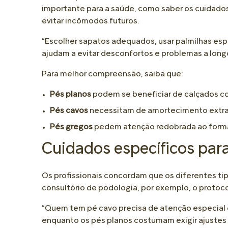
importante para a saúde, como saber os cuidados
evitar incômodos futuros.
“Escolher sapatos adequados, usar palmilhas espe
ajudam a evitar desconfortos e problemas a longo
Para melhor compreensão, saiba que:
Pés planos
podem se beneficiar de calçados co
Pés cavos
necessitam de amortecimento extra p
Pés gregos
pedem atenção redobrada ao format
Cuidados específicos para
Os profissionais concordam que os diferentes t
consultório de podologia, por exemplo, o prot
“Quem tem pé cavo precisa de atenção especial c
enquanto os pés planos costumam exigir ajustes no