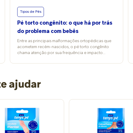
Tipos de Pés
Pé torto congênito: o que há por trás
do problema com bebês
Entre as principais malformações ortopédicas que
acometem recém-nascidos, o pé torto congênito
chama atenção por sua frequência e impacto
funcional. A condição pode ser identificada logo
nos primeiros minutos de vida e, embora não cause
dor imediata, interfere diretamente na mobilidade da
criança se não for tratada precocemente. Conforme
e ajudar
explica o ortopedista Guilherme Henrique
Porceban, o pé torto congênito é uma deformidade
visível que faz com que o pé do bebê fique virado
para dentro ou para baixo. “O calcanhar não
aponta para o chão e os dedos não se voltam para
cima, como em um pé em condição normal. Isso
pode afetar um ou os dois pés e, quando não
corrigido, compromete o desenvolvimento motor da
criança”, explica. O diagnóstico costuma ser feito