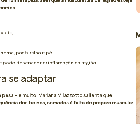
de forma rápida, sem que a musculatura da região esteja
corrida.
quado;
M
erna, panturrilha e pé.
 e pode desencadear inflamação na região.
a se adaptar
pesa – e muito! Mariana Milazzotto salienta que
quência dos treinos, somados à falta de preparo muscular