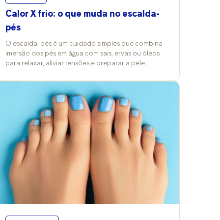
Calor X frio: o que muda no escalda-
pés
O escalda-pés é um cuidado simples que combina
imersão dos pés em água com sais, ervas ou óleos
para relaxar, aliviar tensões e preparar a pele.
Quando ocorrem mudanças nos termômetros, a
temperatura da água e a escolha dos produtos
costumam ser alterados também e isso reflete nos
efeitos e nos cuidados desse ritual. Vitória Contini,
professora de Cosmetologia Clínica na FMU, explica
que a prática pode ser feita com água quente,
morna ou fria, conforme o objetivo da pessoa, e
costuma trazer benefícios para a pele e a
circulação. “No frio, a água aquecida promove
conforto térmico e vasodilatação; no calor,
temperaturas mais baixas refrescam e ajudam a
reduzir inchaço”, compara. Já a podóloga Grace
Kelly Barreto reforça o valor terapêutico além da
estética. “É um cuidado que alivia dores e tensões,
além de deixar a pele mais receptiva aos cremes