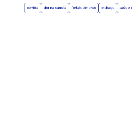
corrida
dor na canela
fortalecimento
inchaço
saúde 