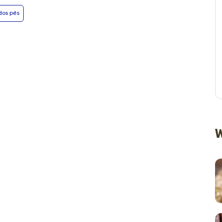
dos pés
W