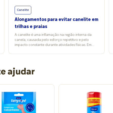
Canelite
Alongamentos para evitar canelite em
trilhas e praias
A canelite é uma inflamação na região interna da
canela, causada pelo esforço repetitivo e pelo
impacto constante durante atividades físicas. Em
trilhas por terra e caminhadas na areia de praias, o
terreno irregular e a instabilidade dos passos
favorecem a sobrecarga na tíbia. Sem o preparo
adequado, a dor pode aparecer ao longo das
e ajudar
práticas e pode ser evitada com alongamentos.
Quem confirma é o fisioterapeuta Caio Caires,
especialista em quiropraxia e osteopatia. Ele
argumenta que o alongamento é, definitivamente,
uma das formas mais eficazes de prevenir o
problema nessas situações. “A melhora da
flexibilidade reduz a tensão sobre a canela,
prevenindo sobrecargas e inflamações”, explica. Já
para a fisiologista Bianca Vilela, mestre em fisiologia