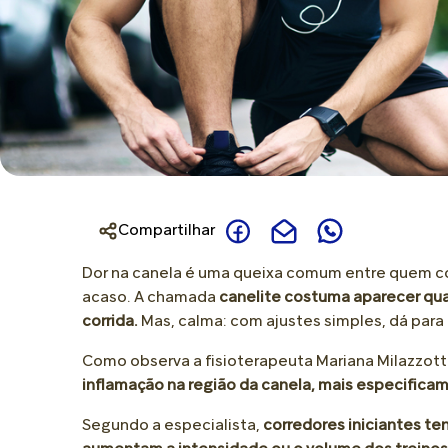
Joanete
Novidades
Para Bolha
Creme de Assaduras
Calcanhar Rachado
Para Calo
Talco
Dor no Calcanhar
Para Ressecamento
Óleo
Dor na Planta do Pé
Para Perna Cansada
Perna e Corpo
Pele Extremamente Seca
Compartilhar
Perna Cansada
Dor na canela é uma queixa comum entre quem come
acaso. A chamada
canelite costuma aparecer qu
corrida.
Mas, calma: com ajustes simples, dá para r
Como observa a fisioterapeuta Mariana Milazzott
inflamação na região da canela, mais especificam
Segundo a especialista,
corredores iniciantes te