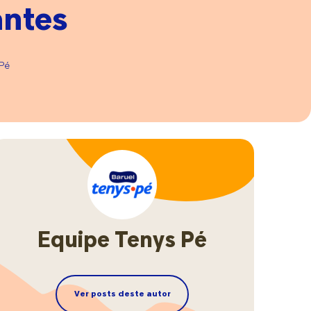
antes
ar
Pé
m
s
elo
Equipe Tenys Pé
Ver posts deste autor