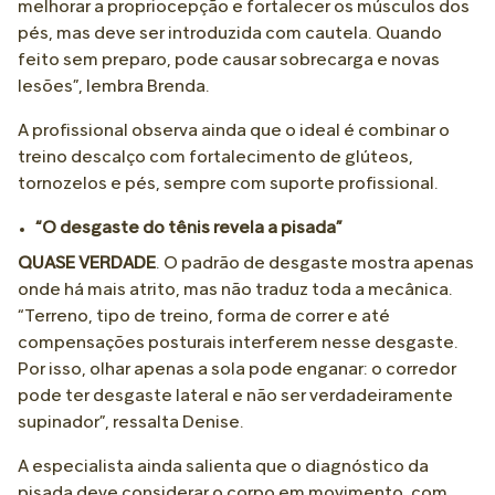
melhorar a propriocepção e fortalecer os músculos dos
pés, mas deve ser introduzida com cautela. Quando
feito sem preparo, pode causar sobrecarga e novas
lesões”, lembra Brenda.
A profissional observa ainda que o ideal é combinar o
treino descalço com fortalecimento de glúteos,
tornozelos e pés, sempre com suporte profissional.
“O desgaste do tênis revela a pisada”
QUASE VERDADE
. O padrão de desgaste mostra apenas
onde há mais atrito, mas não traduz toda a mecânica.
“Terreno, tipo de treino, forma de correr e até
compensações posturais interferem nesse desgaste.
Por isso, olhar apenas a sola pode enganar: o corredor
pode ter desgaste lateral e não ser verdadeiramente
supinador”, ressalta Denise.
A especialista ainda salienta que o diagnóstico da
pisada deve considerar o corpo em movimento, com