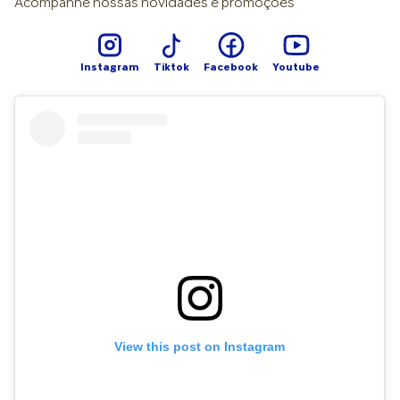
pé supinado quanto o
Acompanhe nossas novidades e promoções
entre os pés. O perigo
Algumas alternativas são:
pronado podem
mora nas soluções
Palmilhas ortopédicas
apresentar desafios
genéricas, como comprar
personalizadas; Calçados
adicionais, mas não há
um tênis que promete
adequados; Fisioterapia
Instagram
Tiktok
Facebook
Youtube
como prever qual tipo de
corrigir sem nem saber o
específica; Reeducação
pé será mais
grau do problema. Às
da marcha. Lembre-se:
problemático, conforme
vezes, você corrige um
com avaliação
explica a ortopedista.
lado e prejudica o outro”,
profissional, é possível
“Isso depende da
finaliza o médico.
traçar um plano eficaz e
demanda física de cada
personalizado para
indivíduo ao longo da
reorganizar as cargas e
vida”, ressalta Tania
reduzir os sintomas.
Szejnfeld Mann. Por
exemplo, pessoas com
pés supinados podem
enfrentar maior desgaste
articular devido à
sobrecarga constante,
enquanto aquelas com
pés pronados podem
View this post on Instagram
desenvolver
deformidades no arco
plantar ou lesões crônicas