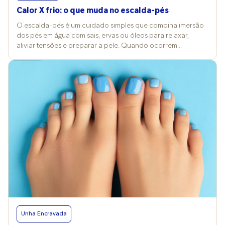
Calor X frio: o que muda no escalda-pés
O escalda-pés é um cuidado simples que combina imersão
dos pés em água com sais, ervas ou óleos para relaxar,
aliviar tensões e preparar a pele. Quando ocorrem
mudanças nos termômetros, a temperatura da água e a
escolha dos produtos costumam ser alterados também e
isso reflete nos efeitos e nos cuidados desse ritual. Vitória
Contini, professora de Cosmetologia Clínica na FMU, explica
que a prática pode ser feita com água quente, morna ou fria,
conforme o objetivo da pessoa, e costuma trazer benefícios
para a pele e a circulação. “No frio, a água aquecida
promove conforto térmico e vasodilatação; no calor,
temperaturas mais baixas refrescam e ajudam a reduzir
inchaço”, compara. Já a podóloga Grace Kelly Barreto
reforça o valor terapêutico além da estética. “É um cuidado
que alivia dores e tensões, além de deixar a pele mais
receptiva aos cremes aplicados depois. Isso sem contar o
lado emocional, do bem-estar, em poder tirar um tempo
para si, se cuidar e desacelerar”, acrescenta. O que muda
entre inverno e verão Para dias frios, Vitória Contini orienta o
Unha Encravada
uso de água morna a quente (36–39 °C), priorizando