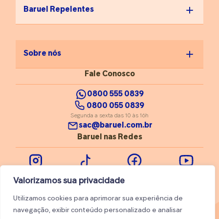
para correção postural e
Baruel Repelentes
distribuição adequada do
peso; Faça exercícios de
fortalecimento: atividades
que reforçam os músculos
dos pés e tornozelos
Sobre nós
ajudam a melhorar a
estabilidade; Consulte um
Fale Conosco
ortopedista regularmente:
vá ao médico
0800 555 0839
especialmente se sentir
0800 055 0839
dores recorrentes ou
Segunda a sexta das 10 às 16h
alterações na forma como
sac@baruel.com.br
anda.
Baruel nas Redes
Instagram
Tiktok
Facebook
Youtube
Valorizamos sua privacidade
Utilizamos cookies para aprimorar sua experiência de
navegação, exibir conteúdo personalizado e analisar