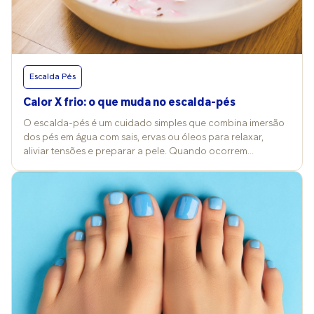
Escalda Pés
Calor X frio: o que muda no escalda-pés
O escalda-pés é um cuidado simples que combina imersão
dos pés em água com sais, ervas ou óleos para relaxar,
aliviar tensões e preparar a pele. Quando ocorrem
mudanças nos termômetros, a temperatura da água e a
escolha dos produtos costumam ser alterados também e
isso reflete nos efeitos e nos cuidados desse ritual. Vitória
Contini, professora de Cosmetologia Clínica na FMU, explica
que a prática pode ser feita com água quente, morna ou fria,
conforme o objetivo da pessoa, e costuma trazer benefícios
para a pele e a circulação. “No frio, a água aquecida
promove conforto térmico e vasodilatação; no calor,
temperaturas mais baixas refrescam e ajudam a reduzir
inchaço”, compara. Já a podóloga Grace Kelly Barreto
reforça o valor terapêutico além da estética. “É um cuidado