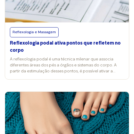
Reflexologia e Massagem
Reflexologia podal ativa pontos que refletem no
corpo
A reflexologia podal é uma técnica milenar que associa
diferentes áreas dos pés a órgãos e sistemas do corpo. A
partir da estimulação desses pontos, é possível ativar a
energia vital, aliviar tensões acumuladas e promover
equilíbrio físico e emocional. Mais do que uma simples
massagem, a prática funciona como uma ponte entre o
toque e o bem-estar, despertando respostas no organismo
por meio da conexão com os pés. A técnica se baseia em
regiões específicas dos membros inferiores, que concentram
tais conexões. “Os dedos estão ligados à cabeça e aos seios
da face, enquanto o arco do pé se conecta ao estômago e
aos intestinos, e, por fim, o calcanhar, à região pélvica”,
explica a massoterapeuta Talyta Gusmão, especializada em